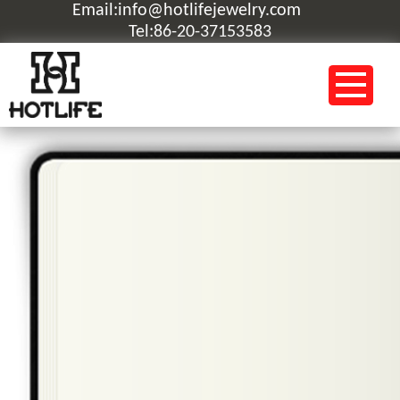
Email:info@hotlifejewelry.com
Tel:86-20-37153583