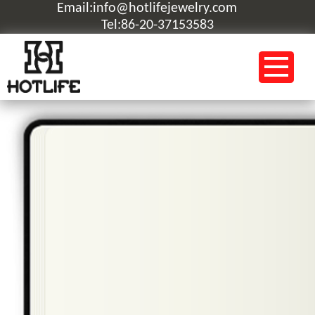
Email:info@hotlifejewelry.com
Tel:86-20-37153583